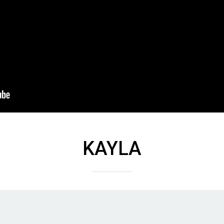
KAYLA